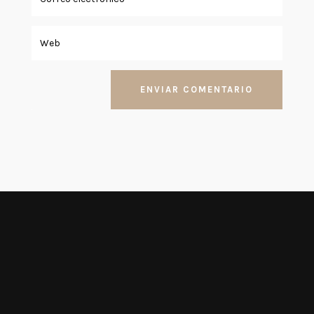
ENVIAR COMENTARIO
Raiza Tacoa Rodriguez
La historia de la menstruación ha estado
envuelta en un manto de tabúes y
estigmatización durante siglos. Sin embargo,